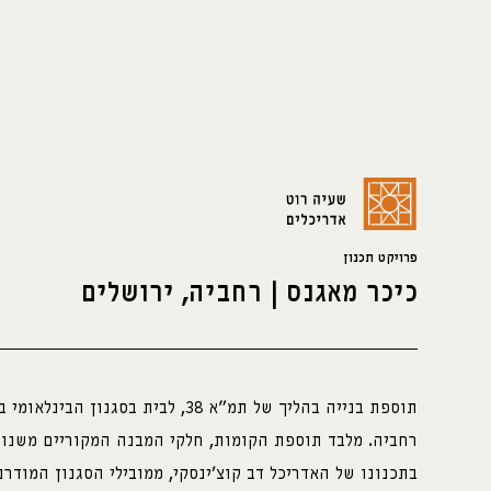
פרויקט תכנון
כיכר מאגנס | רחביה, ירושלים
צרו קשר:
כתובת:
מדיה:
shayaroth@gmail.com
שלומציון המלכה 4
facebook
+972-52-3921429
ירושלים
instagram
תוספת בנייה בהליך של תמ"א 38, לבית בסגנון הבי
בתכנונו של האדריכל דב קוצ'ינסקי, ממובילי הסגנון המודרנ