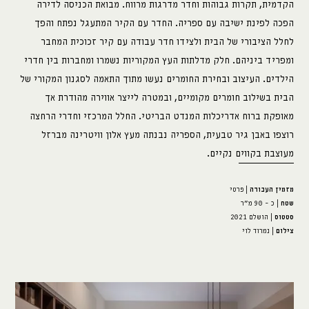
הקדמית, תקרות גבוהות וחדר מדרגות מרווח. מבואת הכניסה לדירה
הפכה לפינת ישיבה עם ספריה. החדר עם הקיר המתעגל נפתח והפך
לחלל הציבורי של הבית ולצידו חדר עבודה עם קיר זכוכית המחבר
ומפריד ביניהם. חלק מדלתות העץ המקוריות נשמרו ומחברות בין חדרי
הילדים. העיצוב ובחירת החומרים נעשו מתוך התאמה לסגנון המקורי של
הבית בשילוב חומרים מקומיים, ובמטרה לייצר אווירה מהודרת אך
מאופקת ברוח אדריכלות המנדט הבריטי. החלל המרכזי וחדרי הרחצה
רוצפו באבן גיר טבעית, הספריה נבנתה מעץ אלון וויטרינה מברזל
מעוצבת בקווים נקיים.
מזמין העבודה
| פרטי
שטח
| כ - 90 מ"ר
סטטוס
| הושלם 2021
צילום
| נמרוד לוי