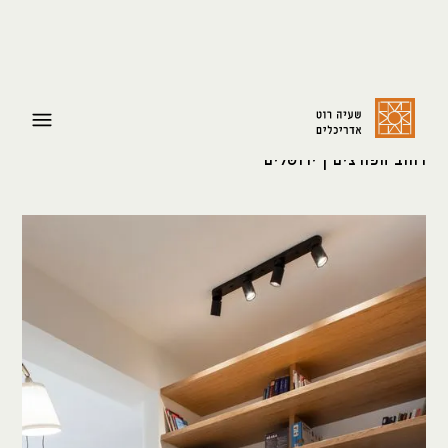
פרויקט מגורים
רחוב הפורצים | ירושלים
צרו קשר:
shayaroth@gmail.com
+972-52-3921429
כתובת:
שלומציון המלכה 4
ירושלים