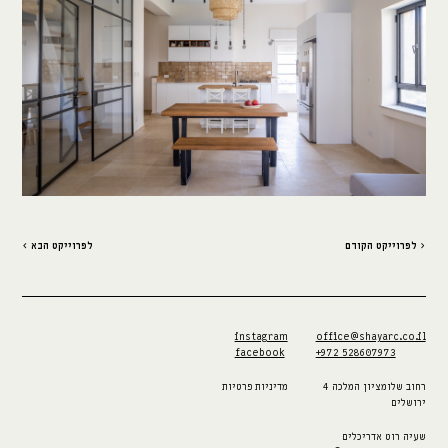
‹ לפרוייקט הקודם
לפרוייקט הבא ›
instagram
office@shayarc.co.il
facebook
+972 528607973
רחוב שלומציון המלכה 4
מדיניות פרטיות
ירושלים
שעיה רוט אדריכלים