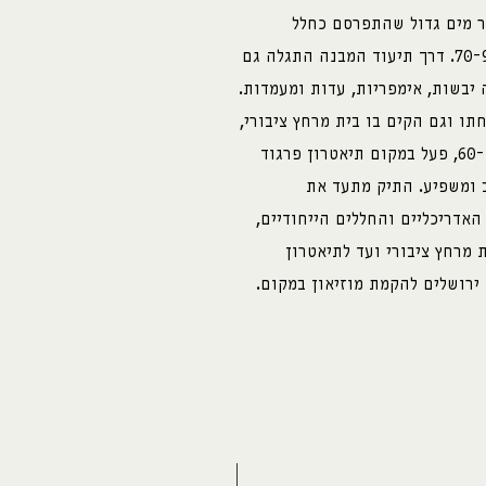
ור מים גדול שהתפרסם כחלל
ההופעות של הפרגוד בתקופת תהילתו בשנות ה-70-90. דרך תיעוד המבנה התגלה גם
 יבשות, אימפריות, עדות ומעמדות.
ו וגם הקים בו בית מרחץ ציבורי,
שפעל במשך כמה עשורים. לאחר מכן, מסוף שנות ה-60, פעל במקום תיאטרון פרגוד
ב ומשפיע. התיק מתעד את
דריכליים והחללים הייחודיים,
מרחץ ציבורי ועד לתיאטרון
 ירושלים להקמת מוזיאון במקום.