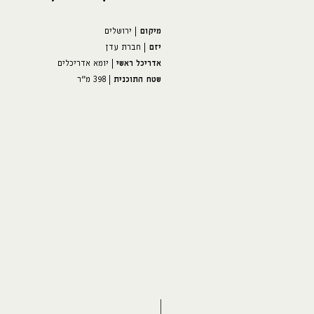
מיקום
| ירושלים
יזם
| חברת עדן
אדריכל ראשי
| יומא אדריכלים
שטח התוכנית
| 398 מ"ר